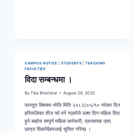
मौका
परीक्षाको
केन्द्र
महेन्द्र
मोरङ
आदर्श
क्याम्पस
विराटनगर
कायम
भएको
CAMPUS NOTICE
|
STUDENTS
|
TEACHING
सूचना
FACULTIES
।
विदा सम्बन्धमा ।
By
Tika Bhattarai
August 26, 2025
प्रस्तुत विषयमा भोलि मिति २०८२/०५/१० गतेका दिन
हरितालिका तीज पर्व पर्न गएकोले उक्त दिन महिला विदा
हुने ब्यहोरा सम्पुर्ण महिला कर्मचारी, प्राध्यापक एवम्
छात्रा विद्यार्थिहरुलाई सुचित गरिन्छ ।