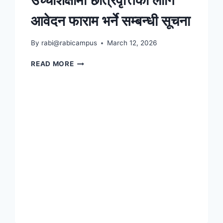
छात्रवृत्तिका
आवेदन फाराम भर्ने सम्बन्धी सूचना
लागि
आवेदन
गर्ने
By
rabi@rabicampus
March 12, 2026
सम्बन्धमा
उच्चशिक्षामा
।
READ MORE
छात्रवृत्तिका
लागि
आवेदन
फाराम
भर्ने
सम्बन्धी
सूचना