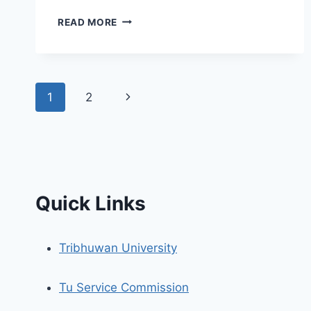
विदा
READ MORE
सम्बन्धमा
।
Page
Next
1
2
navigation
Page
Quick Links
Tribhuwan University
Tu Service Commission