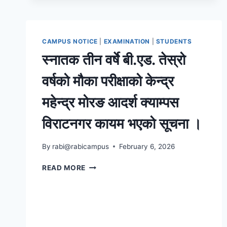
तह
दोस्रो
वर्षको
मौका
CAMPUS NOTICE
|
EXAMINATION
|
STUDENTS
परीक्षाको
स्नातक तीन वर्षे बी.एड. तेस्रो
परीक्षा
केन्द्र
वर्षको मौका परीक्षाको केन्द्र
सम्बन्धी
सूचना
महेन्द्र मोरङ आदर्श क्याम्पस
विराटनगर कायम भएको सूचना ।
By
rabi@rabicampus
February 6, 2026
स्नातक
READ MORE
तीन
वर्षे
बी.एड.
तेस्रो
वर्षको