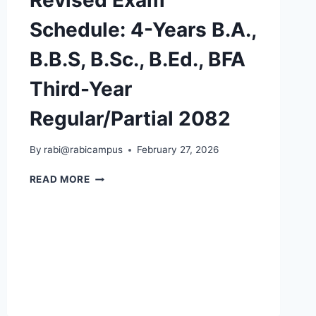
Schedule: 4-Years B.A.,
B.B.S, B.Sc., B.Ed., BFA
Third-Year
Regular/Partial 2082
By
rabi@rabicampus
February 27, 2026
REVISED
READ MORE
EXAM
SCHEDULE:
4-
YEARS
B.A.,
B.B.S,
B.SC.,
B.ED.,
BFA