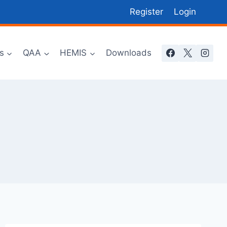
Register
Login
s
QAA
HEMIS
Downloads